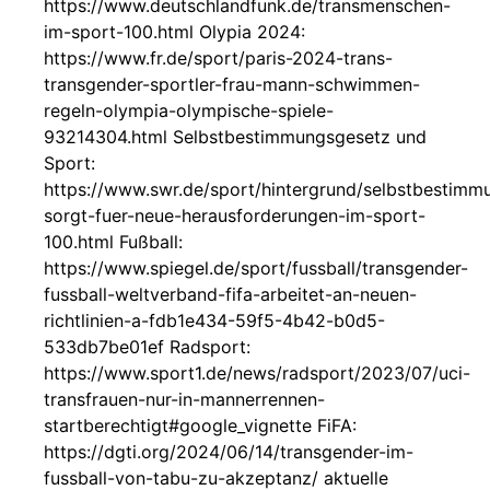
https://www.deutschlandfunk.de/transmenschen-
im-sport-100.html Olypia 2024:
https://www.fr.de/sport/paris-2024-trans-
transgender-sportler-frau-mann-schwimmen-
regeln-olympia-olympische-spiele-
93214304.html Selbstbestimmungsgesetz und
Sport:
https://www.swr.de/sport/hintergrund/selbstbestimm
sorgt-fuer-neue-herausforderungen-im-sport-
100.html Fußball:
https://www.spiegel.de/sport/fussball/transgender-
fussball-weltverband-fifa-arbeitet-an-neuen-
richtlinien-a-fdb1e434-59f5-4b42-b0d5-
533db7be01ef Radsport:
https://www.sport1.de/news/radsport/2023/07/uci-
transfrauen-nur-in-mannerrennen-
startberechtigt#google_vignette FiFA:
https://dgti.org/2024/06/14/transgender-im-
fussball-von-tabu-zu-akzeptanz/ aktuelle